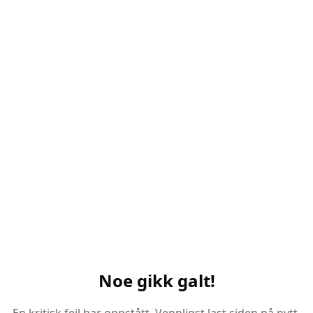
Noe gikk galt!
En kritisk feil har oppstått. Vennligst last siden på nytt.